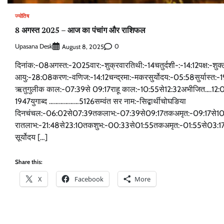
ज्योतिष
8 अगस्त 2025 – आज का पंचांग और राशिफल
Upasana Desk
0
August 8, 2025
दिनांक:-08अगस्त:-2025वार:-शुक्रवारतिथी:-14चतुर्दशी-:-14:12पक्ष:-शुक्ल
आयु:-28:08करण:-वणिज:-14:12चन्द्रमा:-मकरसुर्योदय:-05:58सुर्यास्त:-19
ऋतुगुलीक काल:-07:39से 09:17राहू काल:-10:55से12:32अभीजित….12
1947युगाब्द ………………5126सम्वंत सर नाम:-सिद्बार्थीचोघङिया
दिनचंचल:-06:02से07:39तकलाभ:-07:39से09:17तकअमृत:-09:17से10
रातलाभ:-21:48से23:10तकशुभ:-00:33से01:55तकअमृत:-01:55से03:1
सूर्योदय […]
Share this:
X
Facebook
More