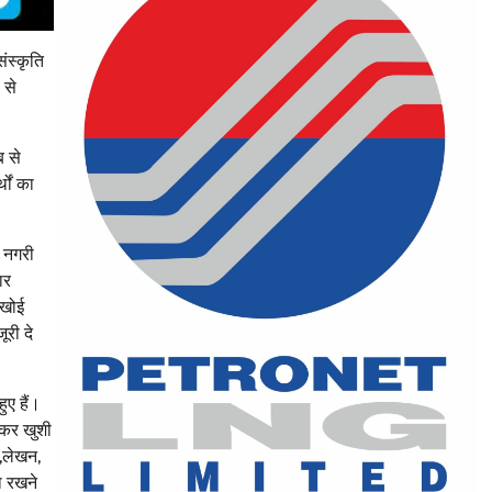
ंस्कृति
 से
ब से
ों का
म नगरी
ार
 खोई
ूरी दे
ुए हैं।
न कर खुशी
य,लेखन,
था रखने