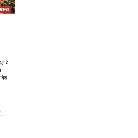
े में
न
 देश
e