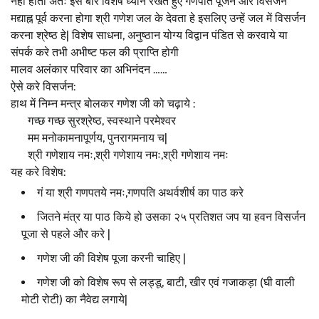
नहीं होता अतः इस बार विशेष ध्यान रखते हुए गणपति पूजन और विसर्जन
मद्याह्न पूर्व करना होगा श्री गणेश जल के देवता हे इसलिए उन्हें जल में विसर्जन
करना श्रेष्ठ हे| विशेष साधना, अनुष्ठान योग्य विद्वान पंडित से करवाये या
संपर्क करे तभी अभीष्ट फल की प्राप्ति होगी
मालव अलंकार परिवार का अभिनंदन ……
ऐसे करे विसर्जन:
हाथ में निम्न मन्त्र बोलकर गणेश जी को चढ़ाये :
गच्छ गच्छ सुरश्रेष्ठ, स्वस्थाने परमेश्वर
मम मनोकामनापूर्णय, पुनरागमनाय च|
श्री गणेशाय नमः,श्री गणेशाय नमः,श्री गणेशाय नमः
यह करे विशेष:
गं या श्री गणपतये नमः,गणपति अथर्वशीर्ष का पाठ करे
जितने मंत्र या पाठ किये हो उसका २५ प्रतिशत जप या हवन विसर्जन
पूजा से पहले और करे |
गणेश जी की विशेष पूजा करनी चाहिए |
गणेश जी को विशेष रूप से लड्डू, बाटी, खीर एवं गजाकड़ा (घी वाली
मोटी रोटी) का नैवेद्य लगाये|