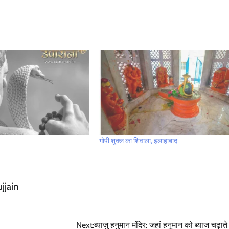
गोपी शुक्ल का शिवाला, इलाहाबाद
ujjain
Next:
ब्याजु हनुमान मंदिर: जहां हनुमान को ब्याज चढ़ाते 