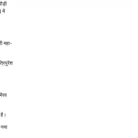
पौड़ी
में
री महा-
्रिपुरेश
भैरव
 है।
: नया