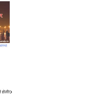
 आस्था
ं होली!