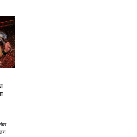
का
गा
तंबर
कलश