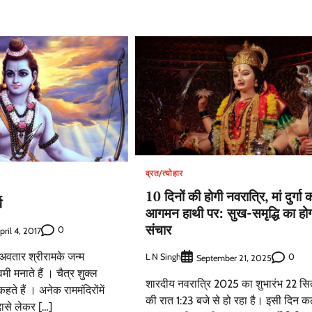
व्रत/त्योहार
10 दिनों की होगी नवरात्रि, मां दुर्गा 
व
आगमन हाथी पर: सुख-समृद्धि का हो
संचार
0
pril 4, 2017
ं अवतार श्रीरामके जन्म
L N Singh
0
September 21, 2025
वमी मनाते हैं । चैत्र शुक्ल
शारदीय नवरात्रि 2025 का शुभारंभ 22 सि
े हैं । अनेक राममंदिरोंमें
की रात 1:23 बजे से हो रहा है। इसी दिन 
दासे लेकर […]