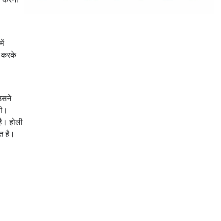
ें
ा करके
उसने
ती।
है। होली
ित है।