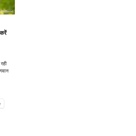
रें
 रही
भगवान
e