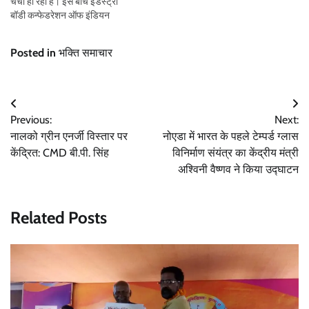
चर्चा हो रही है। इस बीच इंडस्ट्री
बॉडी कन्फेडरेशन ऑफ इंडियन
इंडस्ट्री (CII) ने कहा है कि इस
आयोजन से उत्तर प्रदेश के लिए 1.2
Posted in
भक्ति समाचार
लाख करोड़ रुपये…
Post
Previous:
Next:
navigation
नालको ग्रीन एनर्जी विस्तार पर
नोएडा में भारत के पहले टेम्पर्ड ग्लास
केंद्रित: CMD बी.पी. सिंह
विनिर्माण संयंत्र का केंद्रीय मंत्री
अश्विनी वैष्णव ने किया उद्घाटन
Related Posts