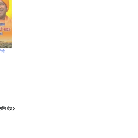
योगी
शनि देव