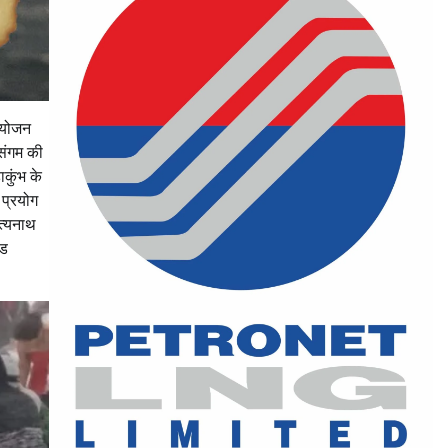
 आयोजन
 संगम की
ाकुंभ के
 प्रयोग
ित्यनाथ
ंड