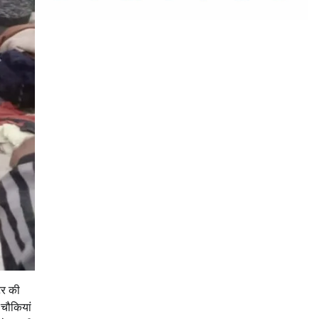
टर की
 चौकियां