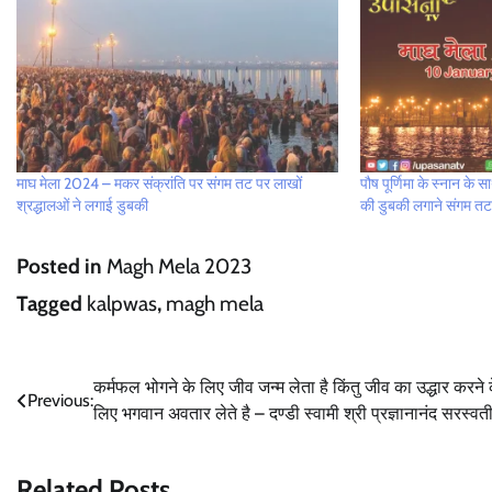
माघ मेला 2024 – मकर संक्रांति पर संगम तट पर लाखों
पौष पूर्णिमा के स्नान के
श्रद्धालओं ने लगाई डुबकी
की डुबकी लगाने संगम त
Posted in
Magh Mela 2023
Tagged
kalpwas
,
magh mela
Post
कर्मफल भोगने के लिए जीव जन्म लेता है किंतु जीव का उद्धार करने 
Previous:
लिए भगवान अवतार लेते है – दण्डी स्वामी श्री प्रज्ञानानंद सरस्वत
navigation
Related Posts