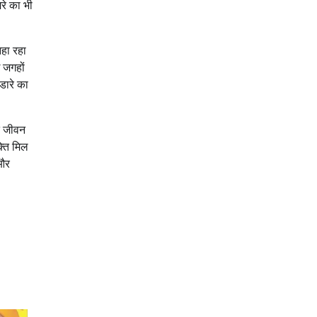
मरे का भी
नहा रहा
ई जगहों
डारे का
ित जीवन
्ति मिल
 और