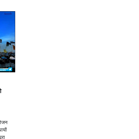
े
योजन
ायों
ूरा