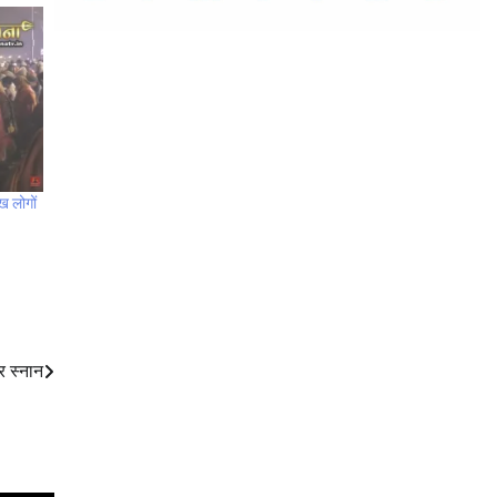
ख लोगों
र स्नान