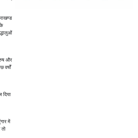
तराखण्ड
के
्धालुओं
ुरुष और
 वर्षों
ेज दिया
ार में
े तो