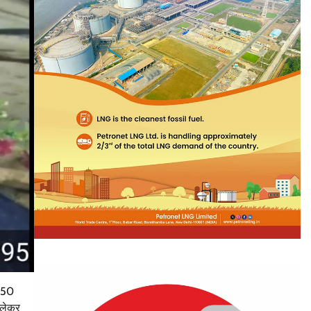
ू 50
 लेकर