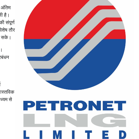
 अंतिम
ली है।
ी संपूर्ण
विशेष तौर
जा सके।
ै।
्रबंधन
ण
वास्तविक
ध्यम से