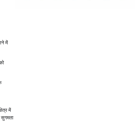
े में
 को
क
त्र में
ं सुगमता