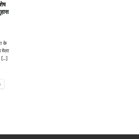
शेष
ुहास
ा के
 मेला
ं […]
e