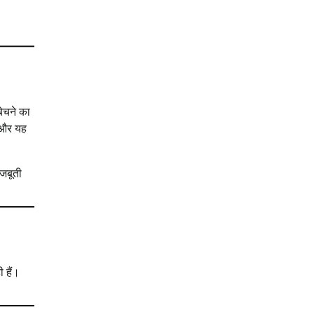
बेचने का
 और यह
मजबूती
 हैं।