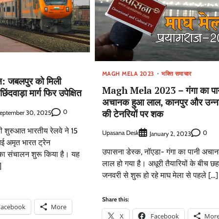
MAGH MELA 2023
भक्ति समाचार
न: जबलपुर को मिली
Magh Mela 2023 – गंगा का पा
ंदवाड़ा मार्ग फिर उपेक्षित
अचानक हुआ लाल, कानपुर और उन्‍न
की टेनरियों पर शक
0
eptember 30, 2025
ी शुरुआत भारतीय रेलवे ने 15
Upasana Desk
0
January 2, 2023
ई अमृत भारत ट्रेन
उपासना डेस्क, नॉएडा- गंगा का पानी अचा
ा संचालन शुरू किया है। यह
लाल हो गया है। अधूरी तैयारियों के बीच छह
]
जनवरी से शुरू हो रहे माघ मेला से पहले […]
Share this:
Facebook
More
X
Facebook
Mor