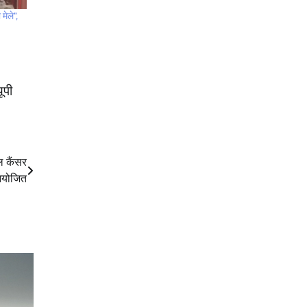
मेले”,
ूपी
ल कैंसर
आयोजित