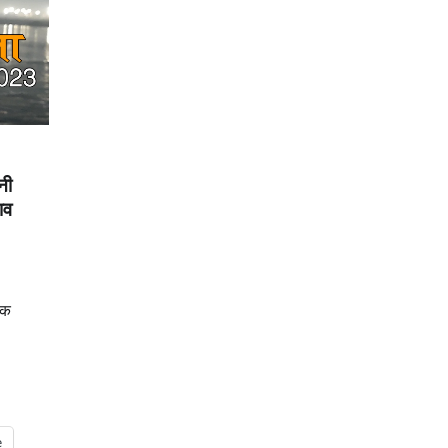
नी
ाव
नक
e