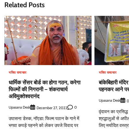
Related Posts
भक्ति समाचार
भक्ति समाचार
बांकेबिहारी मंदिर
धार्मिक सेंसर बोर्ड का होगा गठन, करेगा
पहनकर आने पर न
फिल्मों की निगरानी – शंकराचार्य
अविमुक्तेश्वरानंद
Upasana Desk
D
Upasana Desk
0
December 27, 2022
वृंदावन का प्रसिद्ध
श्रद्धालुओं से अपील
उपासना डेस्क, नॉएडा: फिल्म पठान के गाने में
लिए मर्यादित वस्त
भगवा कपड़े पहनने को लेकर उपजे विवाद पर