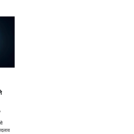
े
0
जो
 बदलाव